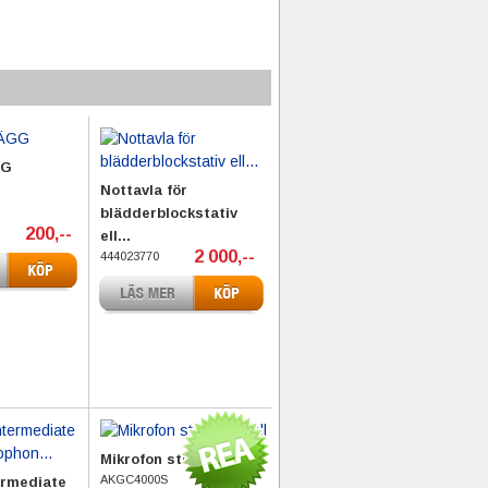
GG
Nottavla för
blädderblockstativ
200,--
ell...
2 000,--
444023770
Mikrofon studiomodell
AKGC4000S
ermediate