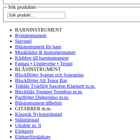
Sök produkter
BARNINSTRUMENT
Rytminstrument
Stavspel
Blåsinstrument för barn
Musiklådor & Instrumentsatser
Klubbor till barninstrument
Fantasi • Upplevelse • Terapi
BLÅSINSTRUMENT
Blockflöjter Sopran och Sopranino
Blockflöjter Alt Tenor Bas
Träblås Tvärflöjt Saxofon Klarinett m.m.
Bleckblås Trumpet Trombon m.m.
Panflöjter Didgeridoo m.m.
Blåsinstrument tillbehör
GITARRER m.m.
Klassisk Nylonsträngad
Stålsträngad
Ukulele m. fl
Elgitarrer
Elgitarrförstärkare