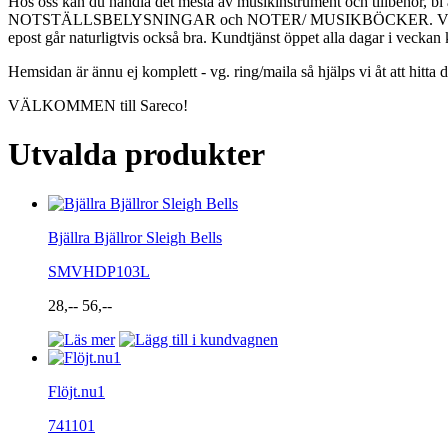
Hos oss kan du handla det mesta av musikinstrument och 
NOTSTÄLLSBELYSNINGAR och NOTER/ MUSIKBÖCKER. Vi utför även sträng
epost går naturligtvis också bra. Kundtjänst öppet alla dagar i vecka
Hemsidan är ännu ej komplett - vg. ring/maila så hjälps vi åt att hitta d
VÄLKOMMEN till Sareco!
Utvalda produkter
Bjällra Bjällror Sleigh Bells
SMVHDP103L
28,--
56,--
Flöjt.nu1
741101