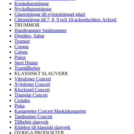
Kontrabassträngar
Nyckelharpsträngar
Gitarrsträngar till nylonsträngad gitarr
Cittrasträngar till 7, 8, 9 och 10-ackordscittror. Ackord
TRUMMOR
Handtrummor Småtrummor
Djembes, Sabar
Trumset
Congas
Cajons
Pukor
Steel Drums
Trumtillbehör
KLASSISKT SLAGVERK
Vibrafoner Concert
Xylofoner Concert
Klockspel Concert
Trianglar Concert
Crotales
Piska
Kastanjetter Concert Maskinkastanjett
Tamburiner Concert
Tillbehör slagverk
Klubbor till klassiskt slagverk
ÖVRIGA PRODUKTER