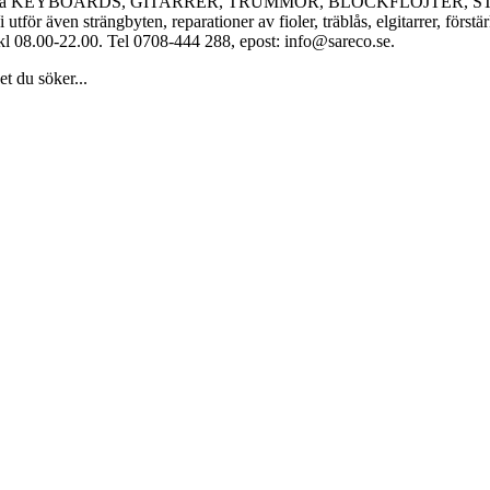
tillbehör, bl a KEYBOARDS, GITARRER, TRUMMOR, BLOCKFLÖJT
byten, reparationer av fioler, träblås, elgitarrer, förstärkare etc
n kl 08.00-22.00. Tel 0708-444 288, epost: info@sareco.se.
et du söker...