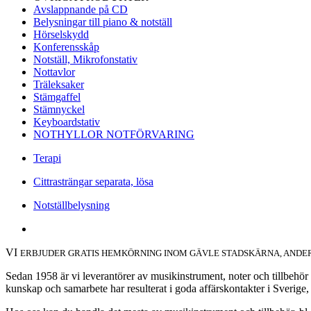
Avslappnande på CD
Belysningar till piano & notställ
Hörselskydd
Konferensskåp
Notställ, Mikrofonstativ
Nottavlor
Träleksaker
Stämgaffel
Stämnyckel
Keyboardstativ
NOTHYLLOR NOTFÖRVARING
Terapi
Cittrasträngar separata, lösa
Notställbelysning
VI
ERBJUDER
GRATIS HEMKÖRNING INOM GÄVLE STADSKÄRNA, ANDER
Sedan 1958 är vi leverantörer av musikinstrument, noter och till
kunskap och samarbete har resulterat i goda affärskontakter i Sverige