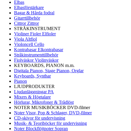
Elbas
Elbasförstärkare
Bagar & Hårda fodral
Gitarrtillbehör
Cittror Zittror
STRÅKINSTRUMENT
Violiner Fioler Elfioler
Viola Altfiol
Violoncell Cello
Kontrabasar Elkontrabasar
Stråkinstrumenttillbehör
Fiolväskor Violinväskor
KEYBOARDS, PIANON m.m.
Digitala Pianon, Stage Pianon, Orglar
Keyboards, Synthar
Pianon
LJUDPRODUKTER
Ljudanläggningar PA
Mixers & Högtalare
Hörlurar, Mikrofoner & Trådlöst
NOTER MUSIKBÖCKER DVD-filmer
Noter Visor, Pop & Schlager, DVD-filmer
CD-skivor för undervisning
Musik- & Teoriböcker för undervisning
Noter Blockflöjtnoter Sopran