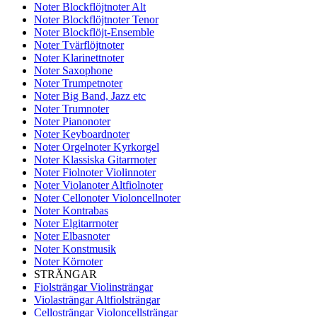
Noter Blockflöjtnoter Alt
Noter Blockflöjtnoter Tenor
Noter Blockflöjt-Ensemble
Noter Tvärflöjtnoter
Noter Klarinettnoter
Noter Saxophone
Noter Trumpetnoter
Noter Big Band, Jazz etc
Noter Trumnoter
Noter Pianonoter
Noter Keyboardnoter
Noter Orgelnoter Kyrkorgel
Noter Klassiska Gitarrnoter
Noter Fiolnoter Violinnoter
Noter Violanoter Altfiolnoter
Noter Cellonoter Violoncellnoter
Noter Kontrabas
Noter Elgitarrnoter
Noter Elbasnoter
Noter Konstmusik
Noter Körnoter
STRÄNGAR
Fiolsträngar Violinsträngar
Violasträngar Altfiolsträngar
Cellosträngar Violoncellsträngar