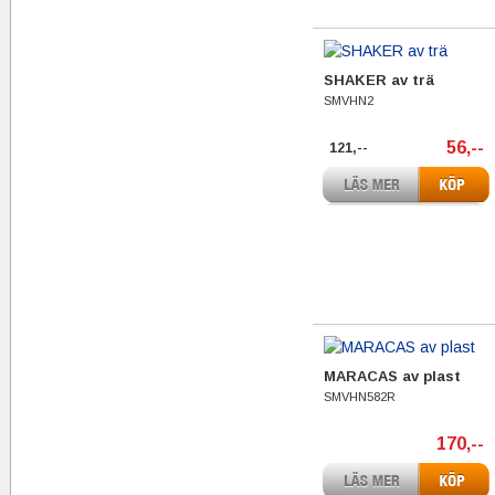
SHAKER av trä
SMVHN2
56,--
121,--
MARACAS av plast
SMVHN582R
170,--