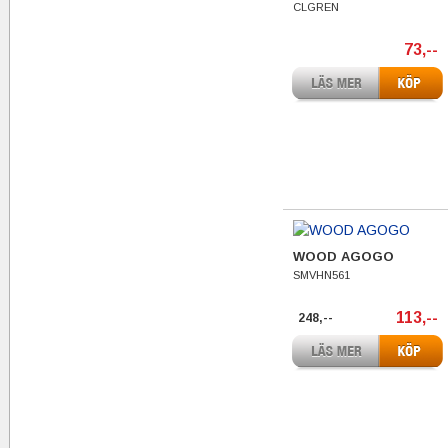
CLGREN
73,--
WOOD AGOGO
SMVHN561
113,--
248,--