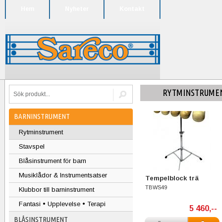
Hem
Nyheter
Kontakt
RYTMINSTRUME
BARNINSTRUMENT
Rytminstrument
Stavspel
Blåsinstrument för barn
Musiklådor & Instrumentsatser
Tempelblock trä
TBWS49
Klubbor till barninstrument
Fantasi • Upplevelse • Terapi
5 460,--
BLÅSINSTRUMENT