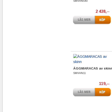
SMVHN540
2 438,--
ÄGGMARACAS av skin
SMVHN11
119,--