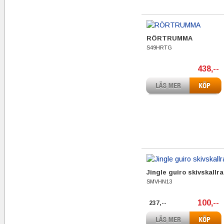
RÖRTRUMMA
S49HRTG
438,--
Jingle guiro skivskallra
SMVHN13
100,--
237,--