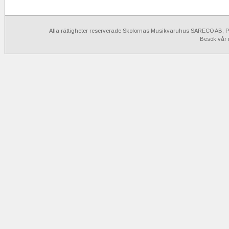
Alla rättigheter reserverade Skolornas Musikvaruhus SARECO AB, Po
Besök vår