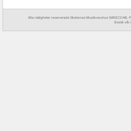
Alla rättigheter reserverade Skolornas Musikvaruhus SARECO AB, Po
Besök vår