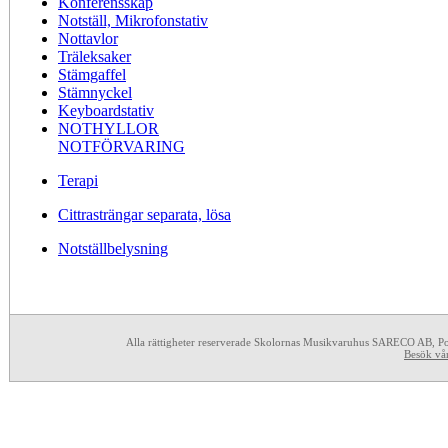
Konferensskåp
Notställ, Mikrofonstativ
Nottavlor
Träleksaker
Stämgaffel
Stämnyckel
Keyboardstativ
NOTHYLLOR
NOTFÖRVARING
Terapi
Cittrasträngar separata, lösa
Notställbelysning
Alla rättigheter reserverade Skolornas Musikvaruhus SARECO AB, P
Besök vå