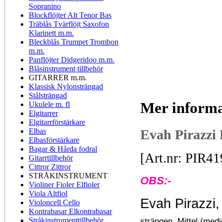
Sopranino
Blockflöjter Alt Tenor Bas
Träblås Tvärflöjt Saxofon
Klarinett m.m.
Bleckblås Trumpet Trombon
m.m.
Panflöjter Didgeridoo m.m.
Blåsinstrument tillbehör
GITARRER m.m.
Klassisk Nylonsträngad
Stålsträngad
Mer informa
Ukulele m. fl
Elgitarrer
Elgitarrförstärkare
Elbas
Evah Pirazzi 
Elbasförstärkare
Bagar & Hårda fodral
[Art.nr: PIR4
Gitarrtillbehör
Cittror Zittror
STRÅKINSTRUMENT
OBS:-
Violiner Fioler Elfioler
Viola Altfiol
Evah Pirazzi,
Violoncell Cello
Kontrabasar Elkontrabasar
Stråkinstrumenttillbehör
strängen. Mittel (med