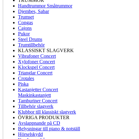
TRUMMOR
Handtrummor Småtrummor
Djembes, Sabar
Trumset
Congas
Cajons
Pukor
Steel Drums
Trumtillbehör
KLASSISKT SLAGVERK
Vibrafoner Concert
Xylofoner Concert
Klockspel Concert
Trianglar Concert
Crotales
Piska
Kastanjetter Concert
Maskinkastanjett
Tamburiner Concert
Tillbehör slagverk
Klubbor till klassiskt slagverk
ÖVRIGA PRODUKTER
Avslappnande på CD
Belysningar till piano & notställ
Hörselskydd