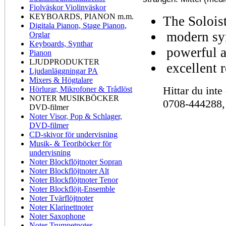
Fiolväskor Violinväskor
KEYBOARDS, PIANON m.m.
The Solois
Digitala Pianon, Stage Pianon,
modern syn
Orglar
Keyboards, Synthar
powerful a
Pianon
LJUDPRODUKTER
excellent 
Ljudanläggningar PA
Mixers & Högtalare
Hittar du inte
Hörlurar, Mikrofoner & Trådlöst
NOTER MUSIKBÖCKER
0708-444288,
DVD-filmer
Noter Visor, Pop & Schlager,
DVD-filmer
CD-skivor för undervisning
Musik- & Teoriböcker för
undervisning
Noter Blockflöjtnoter Sopran
Noter Blockflöjtnoter Alt
Noter Blockflöjtnoter Tenor
Noter Blockflöjt-Ensemble
Noter Tvärflöjtnoter
Noter Klarinettnoter
Noter Saxophone
Noter Trumpetnoter