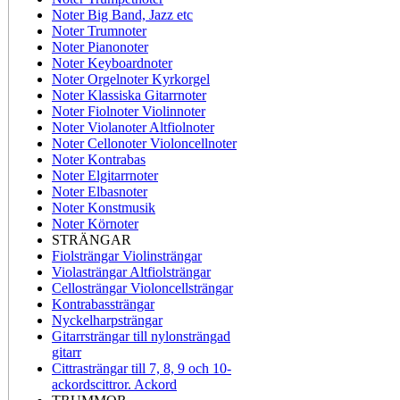
Noter Big Band, Jazz etc
Noter Trumnoter
Noter Pianonoter
Noter Keyboardnoter
Noter Orgelnoter Kyrkorgel
Noter Klassiska Gitarrnoter
Noter Fiolnoter Violinnoter
Noter Violanoter Altfiolnoter
Noter Cellonoter Violoncellnoter
Noter Kontrabas
Noter Elgitarrnoter
Noter Elbasnoter
Noter Konstmusik
Noter Körnoter
STRÄNGAR
Fiolsträngar Violinsträngar
Violasträngar Altfiolsträngar
Cellosträngar Violoncellsträngar
Kontrabassträngar
Nyckelharpsträngar
Gitarrsträngar till nylonsträngad
gitarr
Cittrasträngar till 7, 8, 9 och 10-
ackordscittror. Ackord