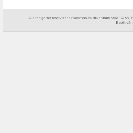
Alla rättigheter reserverade Skolornas Musikvaruhus SARECO AB, Po
Besök vår