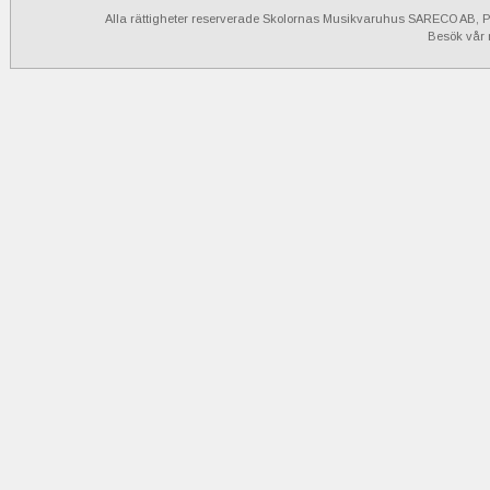
Alla rättigheter reserverade Skolornas Musikvaruhus SARECO AB, Po
Besök vår