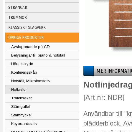
STRÄNGAR
TRUMMOR
KLASSISKT SLAGVERK
ÖVRIGA PRODUKTER
Avslappnande på CD
Belysningar till piano & notställ
Hörselskydd
MER INFORMATI
Konferensskåp
Notställ, Mikrofonstativ
Notlinjedra
Nottavlor
[Art.nr: NDR]
Träleksaker
Stämgaffel
Användbar till "kr
Stämnyckel
blädderblock. Avs
Keyboardstativ