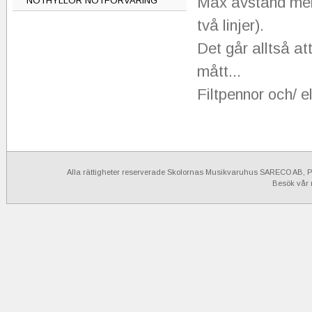
Max avstånd mell
NOTHYLLOR NOTFÖRVARING
två linjer).
Det går alltså a
mått...
Filtpennor och/ ell
Alla rättigheter reserverade Skolornas Musikvaruhus SARECO AB, Po
Besök vår