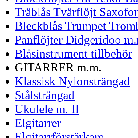
Träblås Tvärflöjt Saxofo
Bleckblås Trumpet Trom
Panflöjter Didgeridoo m
Blåsinstrument tillbehör
GITARRER m.m.
Klassisk Nylonsträngad
Stålsträngad
Ukulele m. fl
Elgitarrer
Elgitarrförstärkare