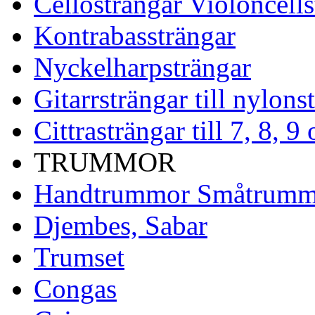
Cellosträngar Violoncells
Kontrabassträngar
Nyckelharpsträngar
Gitarrsträngar till nylons
Cittrasträngar till 7, 8, 
TRUMMOR
Handtrummor Småtrumm
Djembes, Sabar
Trumset
Congas