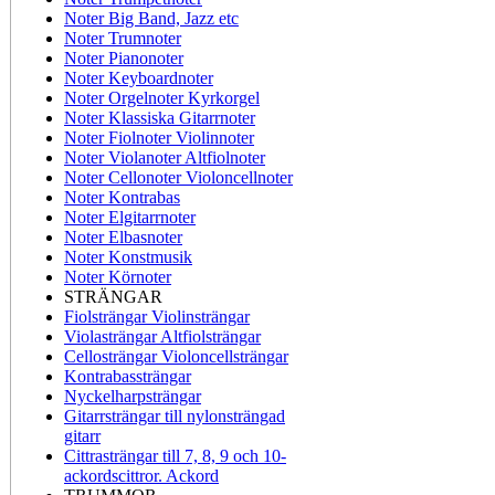
Noter Big Band, Jazz etc
Noter Trumnoter
Noter Pianonoter
Noter Keyboardnoter
Noter Orgelnoter Kyrkorgel
Noter Klassiska Gitarrnoter
Noter Fiolnoter Violinnoter
Noter Violanoter Altfiolnoter
Noter Cellonoter Violoncellnoter
Noter Kontrabas
Noter Elgitarrnoter
Noter Elbasnoter
Noter Konstmusik
Noter Körnoter
STRÄNGAR
Fiolsträngar Violinsträngar
Violasträngar Altfiolsträngar
Cellosträngar Violoncellsträngar
Kontrabassträngar
Nyckelharpsträngar
Gitarrsträngar till nylonsträngad
gitarr
Cittrasträngar till 7, 8, 9 och 10-
ackordscittror. Ackord