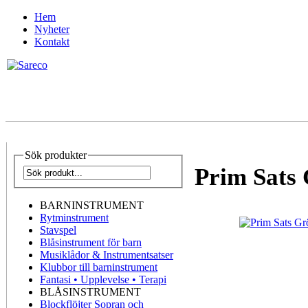
Hem
Nyheter
Kontakt
Sök produkter
Prim Sats
BARNINSTRUMENT
Rytminstrument
Stavspel
Blåsinstrument för barn
Musiklådor & Instrumentsatser
Klubbor till barninstrument
Fantasi • Upplevelse • Terapi
BLÅSINSTRUMENT
Blockflöjter Sopran och