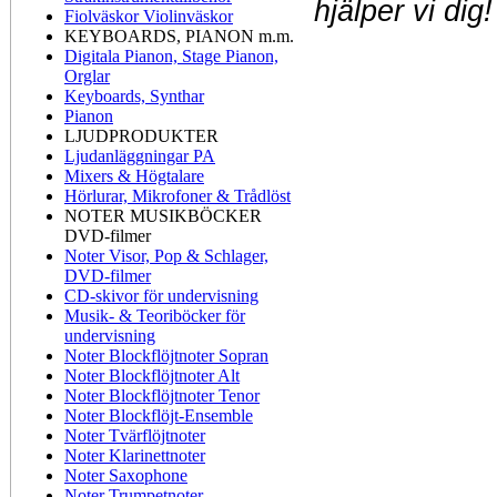
hjälper vi dig!
Fiolväskor Violinväskor
KEYBOARDS, PIANON m.m.
Digitala Pianon, Stage Pianon,
Orglar
Keyboards, Synthar
Pianon
LJUDPRODUKTER
Ljudanläggningar PA
Mixers & Högtalare
Hörlurar, Mikrofoner & Trådlöst
NOTER MUSIKBÖCKER
DVD-filmer
Noter Visor, Pop & Schlager,
DVD-filmer
CD-skivor för undervisning
Musik- & Teoriböcker för
undervisning
Noter Blockflöjtnoter Sopran
Noter Blockflöjtnoter Alt
Noter Blockflöjtnoter Tenor
Noter Blockflöjt-Ensemble
Noter Tvärflöjtnoter
Noter Klarinettnoter
Noter Saxophone
Noter Trumpetnoter