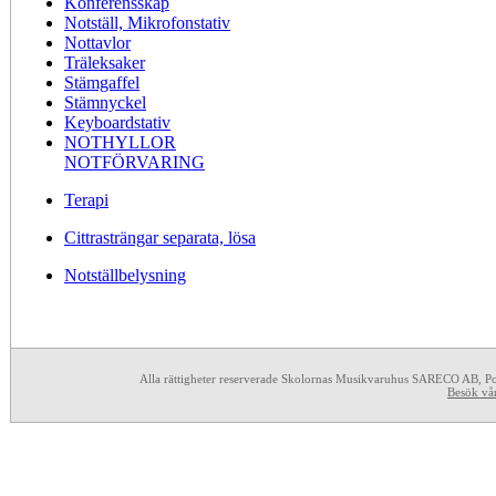
Konferensskåp
Notställ, Mikrofonstativ
Nottavlor
Träleksaker
Stämgaffel
Stämnyckel
Keyboardstativ
NOTHYLLOR
NOTFÖRVARING
Terapi
Cittrasträngar separata, lösa
Notställbelysning
Alla rättigheter reserverade Skolornas Musikvaruhus SARECO AB, P
Besök vå