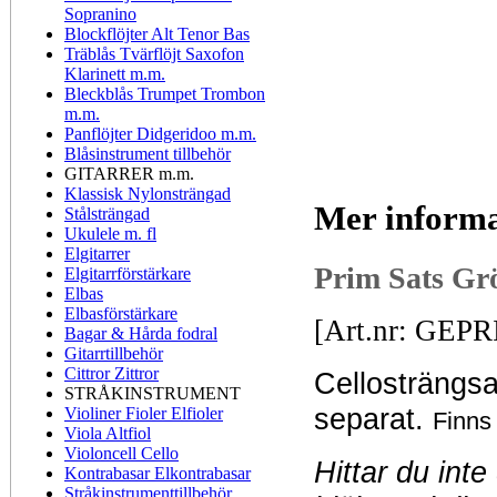
Sopranino
Blockflöjter Alt Tenor Bas
Träblås Tvärflöjt Saxofon
Klarinett m.m.
Bleckblås Trumpet Trombon
m.m.
Panflöjter Didgeridoo m.m.
Blåsinstrument tillbehör
GITARRER m.m.
Klassisk Nylonsträngad
Mer informa
Stålsträngad
Ukulele m. fl
Elgitarrer
Prim Sats Gr
Elgitarrförstärkare
Elbas
Elbasförstärkare
[Art.nr: GEPR
Bagar & Hårda fodral
Gitarrtillbehör
Cittror Zittror
Cellosträngsa
STRÅKINSTRUMENT
separat.
Violiner Fioler Elfioler
Finns 
Viola Altfiol
Violoncell Cello
Hittar du inte
Kontrabasar Elkontrabasar
Stråkinstrumenttillbehör