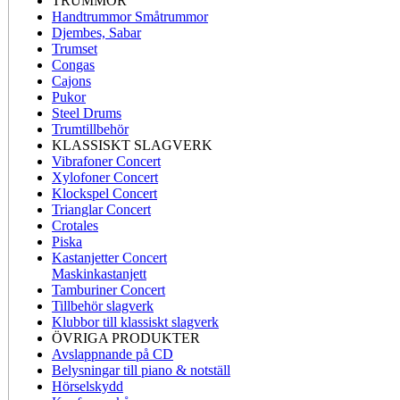
TRUMMOR
Handtrummor Småtrummor
Djembes, Sabar
Trumset
Congas
Cajons
Pukor
Steel Drums
Trumtillbehör
KLASSISKT SLAGVERK
Vibrafoner Concert
Xylofoner Concert
Klockspel Concert
Trianglar Concert
Crotales
Piska
Kastanjetter Concert
Maskinkastanjett
Tamburiner Concert
Tillbehör slagverk
Klubbor till klassiskt slagverk
ÖVRIGA PRODUKTER
Avslappnande på CD
Belysningar till piano & notställ
Hörselskydd