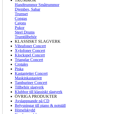
TRUMMOR
Handtrummor Småtrummor
Djembes, Sabar
Trumset
Congas
Cajons
Pukor
Steel Drums
Trumtillbehör
KLASSISKT SLAGVERK
Vibrafoner Concert
Xylofoner Concert
Klockspel Concert
Trianglar Concert
Crotales
Piska
Kastanjetter Concert
Maskinkastanjett
Tamburiner Concert
Tillbehör slagverk
Klubbor till klassiskt slagverk
ÖVRIGA PRODUKTER
Avslappnande på CD
Belysningar till piano & notställ
Hörselskydd