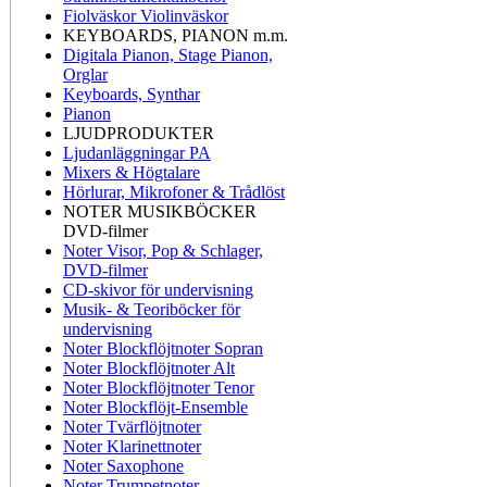
Fiolväskor Violinväskor
KEYBOARDS, PIANON m.m.
Digitala Pianon, Stage Pianon,
Orglar
Keyboards, Synthar
Pianon
LJUDPRODUKTER
Ljudanläggningar PA
Mixers & Högtalare
Hörlurar, Mikrofoner & Trådlöst
NOTER MUSIKBÖCKER
DVD-filmer
Noter Visor, Pop & Schlager,
DVD-filmer
CD-skivor för undervisning
Musik- & Teoriböcker för
undervisning
Noter Blockflöjtnoter Sopran
Noter Blockflöjtnoter Alt
Noter Blockflöjtnoter Tenor
Noter Blockflöjt-Ensemble
Noter Tvärflöjtnoter
Noter Klarinettnoter
Noter Saxophone
Noter Trumpetnoter