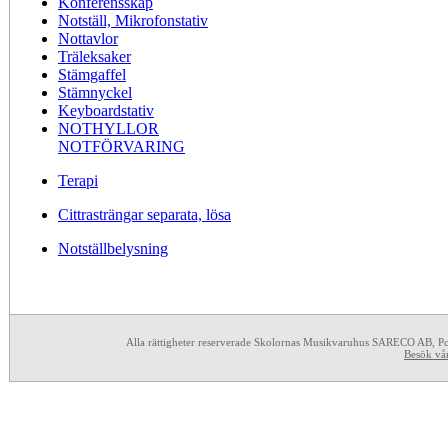
Konferensskåp
Notställ, Mikrofonstativ
Nottavlor
Träleksaker
Stämgaffel
Stämnyckel
Keyboardstativ
NOTHYLLOR
NOTFÖRVARING
Terapi
Cittrasträngar separata, lösa
Notställbelysning
Alla rättigheter reserverade Skolornas Musikvaruhus SARECO AB, P
Besök vå