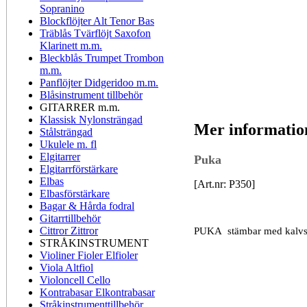
Sopranino
Blockflöjter Alt Tenor Bas
Träblås Tvärflöjt Saxofon
Klarinett m.m.
Bleckblås Trumpet Trombon
m.m.
Panflöjter Didgeridoo m.m.
Blåsinstrument tillbehör
GITARRER m.m.
Klassisk Nylonsträngad
Mer informatio
Stålsträngad
Ukulele m. fl
Elgitarrer
Puka
Elgitarrförstärkare
Elbas
[Art.nr: P350]
Elbasförstärkare
Bagar & Hårda fodral
Gitarrtillbehör
Cittror Zittror
PUKA stämbar med kalvsk
STRÅKINSTRUMENT
Violiner Fioler Elfioler
Viola Altfiol
Violoncell Cello
Kontrabasar Elkontrabasar
Stråkinstrumenttillbehör