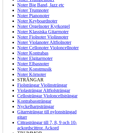
Noter Big Band, Jazz etc
Noter Trumnoter
Noter Pianonoter
Noter Keyboardnoter
Noter Orgelnoter Kyrkorgel
Noter Klassiska Gitarrnoter
Noter Fiolnoter Violinnoter
Noter Violanoter Altfiolnoter
Noter Cellonoter Violoncellnoter
Noter Kontrabas
Noter Elgitarrnoter
Noter Elbasnoter
Noter Konstmusik
Noter Körnoter
STRÄNGAR
Fiolsträngar Violinsträngar
Violasträngar Altfiolsträngar
Cellosträngar Violoncellsträngar
Kontrabassträngar
Nyckelharpsträngar
Gitarrsträngar till nylonsträngad
gitarr
Cittrasträngar till 7, 8, 9 och 10-
ackordscittror. Ackord