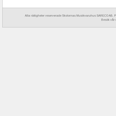
Alla rättigheter reserverade Skolornas Musikvaruhus SARECO AB, Po
Besök vår