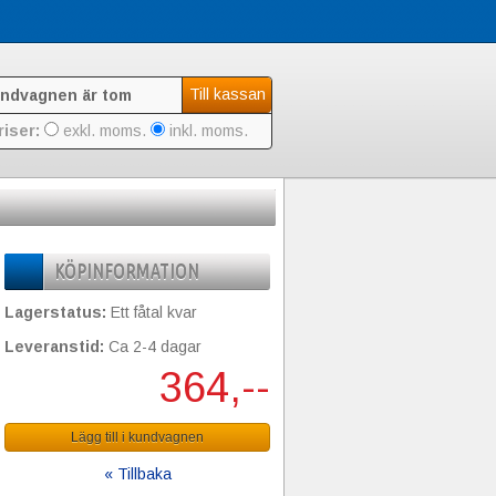
Till kassan
ndvagnen är tom
riser:
exkl. moms.
inkl. moms.
KÖPINFORMATION
Lagerstatus:
Ett fåtal kvar
Leveranstid:
Ca 2-4 dagar
364,--
Lägg till i kundvagnen
« Tillbaka