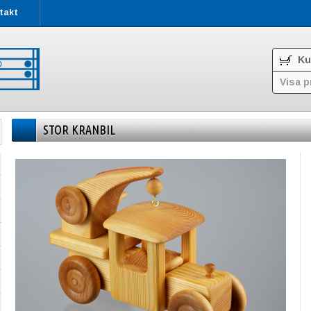
takt
Ku
Visa p
STOR KRANBIL