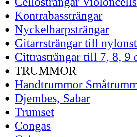
Cellosträngar Violoncells
Kontrabassträngar
Nyckelharpsträngar
Gitarrsträngar till nylons
Cittrasträngar till 7, 8, 
TRUMMOR
Handtrummor Småtrumm
Djembes, Sabar
Trumset
Congas