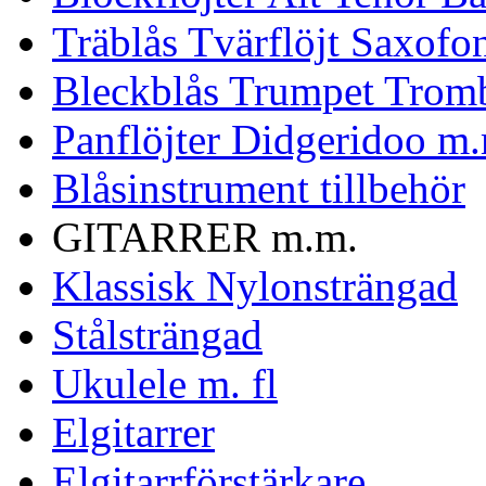
Träblås Tvärflöjt Saxofo
Bleckblås Trumpet Trom
Panflöjter Didgeridoo m
Blåsinstrument tillbehör
GITARRER m.m.
Klassisk Nylonsträngad
Stålsträngad
Ukulele m. fl
Elgitarrer
Elgitarrförstärkare