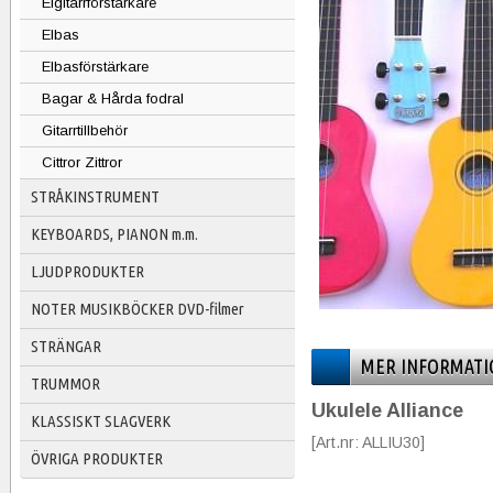
Elgitarrförstärkare
Elbas
Elbasförstärkare
Bagar & Hårda fodral
Gitarrtillbehör
Cittror Zittror
STRÅKINSTRUMENT
KEYBOARDS, PIANON m.m.
LJUDPRODUKTER
NOTER MUSIKBÖCKER DVD-filmer
STRÄNGAR
MER INFORMATI
TRUMMOR
Ukulele Alliance
KLASSISKT SLAGVERK
[Art.nr: ALLIU30]
ÖVRIGA PRODUKTER