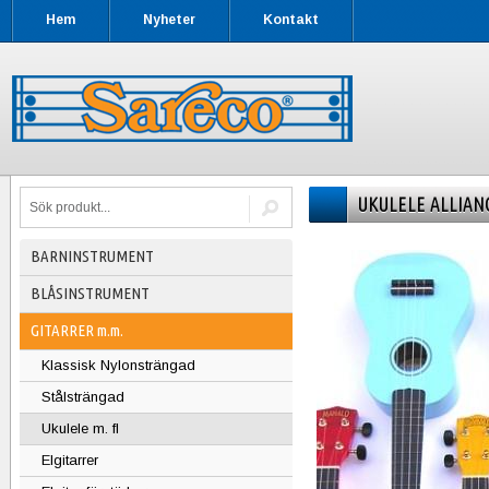
Hem
Nyheter
Kontakt
UKULELE ALLIAN
BARNINSTRUMENT
BLÅSINSTRUMENT
GITARRER m.m.
Klassisk Nylonsträngad
Stålsträngad
Ukulele m. fl
Elgitarrer