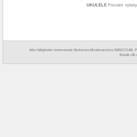
UKULELE
Prisvärd nybörj
Alla rättigheter reserverade Skolornas Musikvaruhus SARECO AB, Po
Besök vår