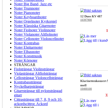
Noter Big Band, Jazz etc
Noter Trumnoter
Noter Pianonoter
12 Duos KV 487
Noter Keyboardnoter
10397900
Noter Orgelnoter Kyrkorgel
Noter Klassiska Gitarrnoter
Noter Fiolnoter Violinnoter
1
Noter Violanoter Altfiolnoter
Noter Cellonoter Violoncellnoter
Noter Kontrabas
Noter Elgitarrnoter
Noter Elbasnoter
Noter Konstmusik
Noter Körnoter
STRÄNGAR
Fiolsträngar Violinsträngar
Violasträngar Altfiolsträngar
Cellosträngar Violoncellsträngar
Klarinettenkonzert N
Kontrabassträngar
moll
Nyckelharpsträngar
10400100
Gitarrsträngar till nylonsträngad
gitarr
3
Cittrasträngar till 7, 8, 9 och 10-
ackordscittror. Ackord