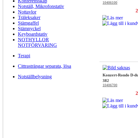
Konferensskåp
10406100
Notställ, Mikrofonstativ
2
Nottavlor
Träleksaker
Stämgaffel
Stämnyckel
Keyboardstativ
NOTHYLLOR
NOTFÖRVARING
Terapi
Cittrasträngar separata, lösa
Konzert-Rondo D-d
Notställbelysning
382
10406700
2