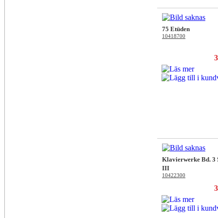
75 Etüden
10418700
3
Klavierwerke Bd. 3
III
10422300
3