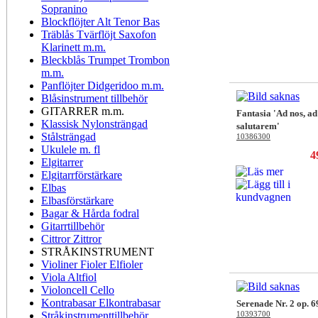
Sopranino
Blockflöjter Alt Tenor Bas
Träblås Tvärflöjt Saxofon
Klarinett m.m.
Bleckblås Trumpet Trombon
m.m.
Panflöjter Didgeridoo m.m.
Blåsinstrument tillbehör
GITARRER m.m.
Fantasia 'Ad nos, ad
Klassisk Nylonsträngad
salutarem'
Stålsträngad
10386300
Ukulele m. fl
4
Elgitarrer
Elgitarrförstärkare
Elbas
Elbasförstärkare
Bagar & Hårda fodral
Gitarrtillbehör
Cittror Zittror
STRÅKINSTRUMENT
Violiner Fioler Elfioler
Viola Altfiol
Violoncell Cello
Kontrabasar Elkontrabasar
Serenade Nr. 2 op. 6
Stråkinstrumenttillbehör
10393700