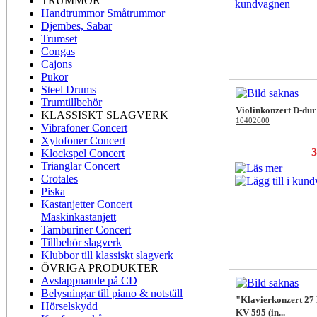
TRUMMOR
Handtrummor Småtrummor
Djembes, Sabar
Trumset
Congas
Cajons
Pukor
Steel Drums
Trumtillbehör
Violinkonzert D-dur
KLASSISKT SLAGVERK
10402600
Vibrafoner Concert
Xylofoner Concert
3
Klockspel Concert
Trianglar Concert
Crotales
Piska
Kastanjetter Concert
Maskinkastanjett
Tamburiner Concert
Tillbehör slagverk
Klubbor till klassiskt slagverk
ÖVRIGA PRODUKTER
Avslappnande på CD
Belysningar till piano & notställ
"Klavierkonzert 27
Hörselskydd
KV 595 (in...