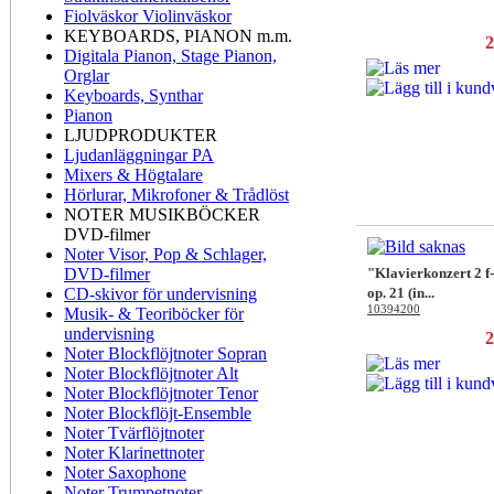
Fiolväskor Violinväskor
KEYBOARDS, PIANON m.m.
2
Digitala Pianon, Stage Pianon,
Orglar
Keyboards, Synthar
Pianon
LJUDPRODUKTER
Ljudanläggningar PA
Mixers & Högtalare
Hörlurar, Mikrofoner & Trådlöst
NOTER MUSIKBÖCKER
DVD-filmer
Noter Visor, Pop & Schlager,
DVD-filmer
"Klavierkonzert 2 f
CD-skivor för undervisning
op. 21 (in...
10394200
Musik- & Teoriböcker för
undervisning
2
Noter Blockflöjtnoter Sopran
Noter Blockflöjtnoter Alt
Noter Blockflöjtnoter Tenor
Noter Blockflöjt-Ensemble
Noter Tvärflöjtnoter
Noter Klarinettnoter
Noter Saxophone
Noter Trumpetnoter