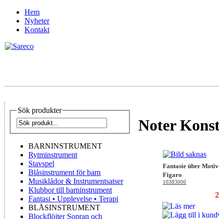
Hem
Nyheter
Kontakt
Sök produkter
Noter Kons
BARNINSTRUMENT
Rytminstrument
Stavspel
Fantasie über Motiv
Blåsinstrument för barn
Figaro
Musiklådor & Instrumentsatser
10383000
Klubbor till barninstrument
2
Fantasi • Upplevelse • Terapi
BLÅSINSTRUMENT
Blockflöjter Sopran och