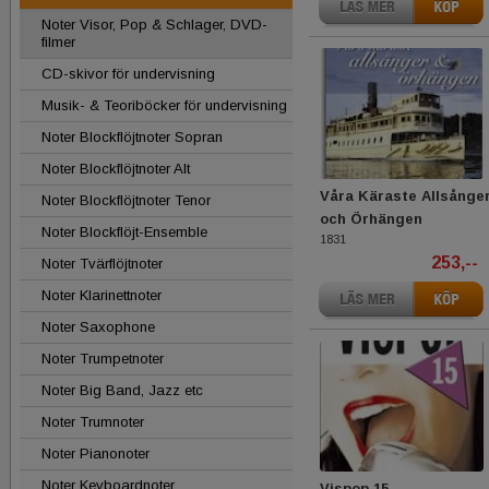
Noter Visor, Pop & Schlager, DVD-
filmer
CD-skivor för undervisning
Musik- & Teoriböcker för undervisning
Noter Blockflöjtnoter Sopran
Noter Blockflöjtnoter Alt
Våra Käraste Allsånge
Noter Blockflöjtnoter Tenor
och Örhängen
Noter Blockflöjt-Ensemble
1831
253,--
Noter Tvärflöjtnoter
Noter Klarinettnoter
Noter Saxophone
Noter Trumpetnoter
Noter Big Band, Jazz etc
Noter Trumnoter
Noter Pianonoter
Noter Keyboardnoter
Vispop 15