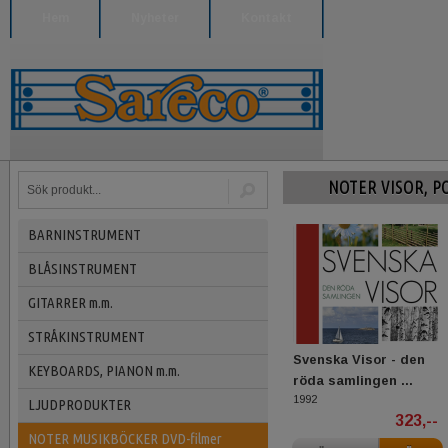
Hem
Nyheter
Kontakt
NOTER VISOR, P
BARNINSTRUMENT
BLÅSINSTRUMENT
GITARRER m.m.
STRÅKINSTRUMENT
Svenska Visor - den
KEYBOARDS, PIANON m.m.
röda samlingen ...
1992
LJUDPRODUKTER
323,--
NOTER MUSIKBÖCKER DVD-filmer