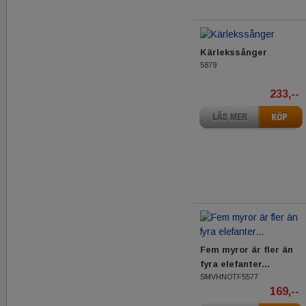
Kärlekssånger
5879
233,--
Fem myror är fler än
fyra elefanter...
SMVHNOTF5577
169,--