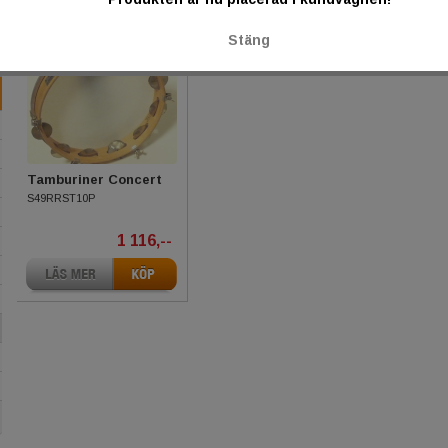
Stäng
Tamburiner Concert
S49RRST10P
1 116,--