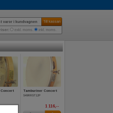
Till kassan
st varor i kundvagnen
riser:
exkl. moms.
inkl. moms.
 Concert
Tamburiner Concert
S49RRST12P
788,--
1 116,--