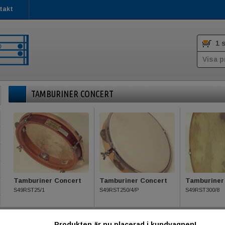
takt
1 
Visa p
TAMBURINER CONCERT
Tamburiner Concert
Tamburiner Concert
Tamburiner
S49RST25/1
S49RST250/4/P
S49RST300/8
563,--
700,--
Produkten är nu placerad i kundvagnen!