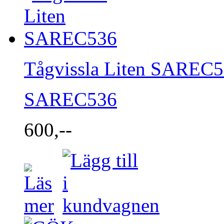
Tågvissla Liten SAREC
SAREC536
600,--