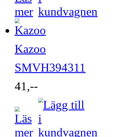
Kazoo
SMVH394311
41,--